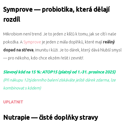
Symprove — probiotika, která dělají
rozdíl
Mikrobiom není trend. Je to jeden z klíčů k tomu, jak se cítí i naše
pokožka. A
Symprove
je jeden z mála doplňků, které mají
reálný
dopad na střeva
, imunitu i kůži. Je to dárek, který dává hlubší smysl
— pro někoho, kdo chce ekzém řešit i zevnitř.
Slevový kód na 15 %: ATOP15 (platný od 1.-31. prosince 2025)
(Při nákupu 12týdenního balení získáváte ještě dárek zdarma, lze
kombinovat s kódem)
UPLATNIT
Nutrapie — čisté doplňky stravy