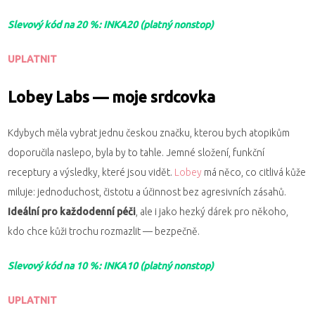
Slevový kód na 20 %: INKA20 (platný nonstop)
UPLATNIT
Lobey Labs — moje srdcovka
Kdybych měla vybrat jednu českou značku, kterou bych atopikům
doporučila naslepo, byla by to tahle. Jemné složení, funkční
receptury a výsledky, které jsou vidět.
Lobey
má něco, co citlivá kůže
miluje: jednoduchost, čistotu a účinnost bez agresivních zásahů.
Ideální pro každodenní péči
, ale i jako hezký dárek pro někoho,
kdo chce kůži trochu rozmazlit — bezpečně.
Slevový kód na 10 %: INKA10 (platný nonstop)
UPLATNIT