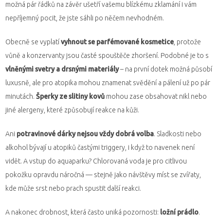
možná pár řádků na závěr ušetří vašemu blízkému zklamání i vám
nepříjemný pocit, že jste sáhli po něčem nevhodném.
Obecně se vyplatí
vyhnout se parfémované kosmetice
, protože
vůně a konzervanty jsou časté spouštěče zhoršení. Podobné je to s
vlněnými svetry a drsnými materiály
– na první dotek možná působí
luxusně, ale pro atopika mohou znamenat svědění a pálení už po pár
minutách.
Šperky ze slitiny kovů
mohou zase obsahovat nikl nebo
jiné alergeny, které způsobují reakce na kůži.
Ani
potravinové dárky nejsou vždy dobrá volba
. Sladkosti nebo
alkohol bývají u atopiků častými triggery, i když to navenek není
vidět. A vstup do aquaparku? Chlorovaná voda je pro citlivou
pokožku opravdu náročná — stejně jako návštěvy míst se zvířaty,
kde může srst nebo prach spustit další reakci.
A nakonec drobnost, která často uniká pozornosti:
ložní prádlo
.