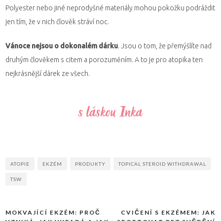
Polyester nebo jiné neprodyšné materiály mohou pokožku podráždit
jen tím, že v nich člověk stráví noc.
Vánoce nejsou o dokonalém dárku
. Jsou o tom, že přemýšlíte nad
druhým člověkem s citem a porozuměním. A to je pro atopika ten
nejkrásnější dárek ze všech.
ATOPIE
EKZÉM
PRODUKTY
TOPICAL STEROID WITHDRAWAL
TSW
MOKVAJÍCÍ EKZÉM: PROČ
CVIČENÍ S EKZÉMEM: JAK
Navigace