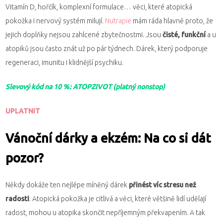
Vitamín D, hořčík, komplexní formulace… věci, které atopická
pokožka i nervový systém milují.
Nutrapie
mám ráda hlavně proto, že
jejich doplňky nejsou zahlcené zbytečnostmi. Jsou
čisté, funkční
a u
atopiků jsou často znát už po pár týdnech. Dárek, který podporuje
regeneraci, imunitu i klidnější psychiku.
Slevový kód na 10 %: ATOPZIVOT (platný nonstop)
UPLATNIT
Vánoční dárky a ekzém: Na co si dát
pozor?
Někdy dokáže ten nejlépe míněný dárek
přinést víc stresu než
radosti
. Atopická pokožka je citlivá a věci, které většině lidí udělají
radost, mohou u atopika skončit nepříjemným překvapením. A tak