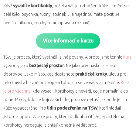
Když
vysadíte kortikoidy
, nečeká vás jen zhoršení kůže — mění se
celé tělo, psychika, rutiny, spánek… a najednou máte pocit, že
nemáte nikoho, kdo by tomu opravdu rozuměl.
Více informací o kurzu
TSW je proces, který vystraší i silné povahy. A proto jsme tenhle
kurz
vytvořily jako
bezpečný prostor
. Ne jako přednášku, ale jako
doprovod. Jako místo, kde dostanete
praktické kroky
, úlevu pro
tělo i mysl a hlavně pochopení toho, co se ve vás vlastně děje.
Kurz
je pro všechny
, kdo vysadili kortikoidy a nevědí, co je normální a co
už ne. Pro ty, kdo se bojí dalších dní, protože netuší, jak bude jejich
kůže vypadat ráno. Pro
lidi s podezřením na TSW
, kteří hledají
jistotu a oporu. A také pro ty, kteří už dlouho cítí, že jejich tělo na
kortikoidy nereaguje, a chtějí konečně vědět proč.