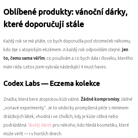
Oblíbené produkty: vánoční dárky,
které doporučuji stále
Každý rok se mě ptáte, co bych doporučila pod stromeček někomu,
kdo žije s atopickým ekzémem. A každý rok odpovídám stejně:
jen
to, čemu sama věřím
, co používám a co bych dala i člověku, kterého
mám ráda. Letos jsem vybrala následující 4 must haves.
Codex Labs — Eczema kolekce
Značka, která bere atopickou kůži vážně.
Žádné kompromisy
, žádné
„voňavé experimenty“. Je to vědecky promyšlená péče s minimem
dráždivých látek, vhodná i ve chvílích, kdy je kůže citlivá nebo
podrážděná.
Skvělý dárek
pro někoho, kdo hledá kosmetiku, které
může věřit — i v horších dnech.