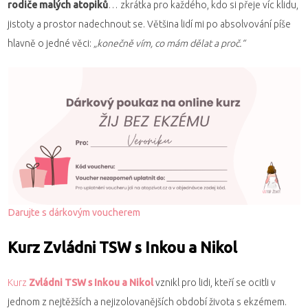
rodiče malých atopiků
… zkrátka pro každého, kdo si přeje víc klidu,
jistoty a prostor nadechnout se. Většina lidí mi po absolvování píše
hlavně o jedné věci:
„konečně vím, co mám dělat a proč.“
Darujte s dárkovým voucherem
Kurz Zvládni TSW s Inkou a Nikol
Kurz
Zvládni TSW s Inkou a Nikol
vznikl pro lidi, kteří se ocitli v
jednom z nejtěžších a nejizolovanějších období života s ekzémem.