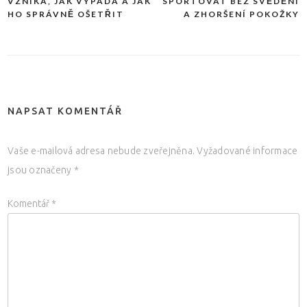
VZNIKÁ, JAK VYPADÁ A JAK
SPORTOVAT BEZ SVĚDĚNÍ
pro
HO SPRÁVNĚ OŠETŘIT
A ZHORŠENÍ POKOŽKY
příspěvek
NAPSAT KOMENTÁŘ
Vaše e-mailová adresa nebude zveřejněna.
Vyžadované informace
jsou označeny
*
Komentář
*