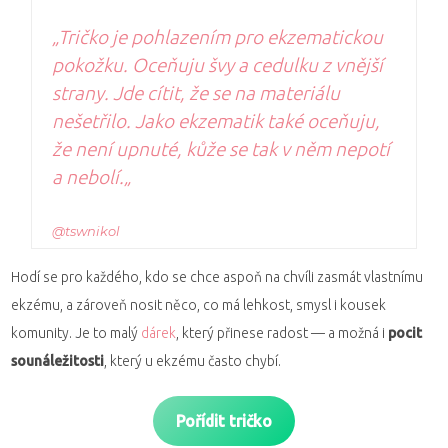
„
Tričko je pohlazením pro ekzematickou
pokožku. Oceňuju švy a cedulku z vnější
strany. Jde cítit, že se na materiálu
nešetřilo. Jako ekzematik také oceňuju,
že není upnuté, kůže se tak v něm nepotí
a nebolí.
„
@tswnikol
Hodí se pro každého, kdo se chce aspoň na chvíli zasmát vlastnímu
ekzému, a zároveň nosit něco, co má lehkost, smysl i kousek
komunity. Je to malý
dárek
, který přinese radost — a možná i
pocit
sounáležitosti
, který u ekzému často chybí.
Pořídit tričko