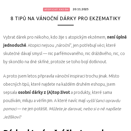
20.11.2025
ATOPICKÝ EKZÉM
8 TIPŮ NA VÁNOČNÍ DÁRKY PRO EKZEMATIKY
Vybrat dárek pro někoho, kdo žije s atopickým ekzémem,
není úplně
jednoduché
. Atopici nejsou „nároční“, jen potřebují věci, které
skutečně dávají smysl — nic parfémovaného, nic dráždivého, nic, co
by skončilo na dně skříně, protože se toho bojí dotknout.
A proto jsem letos připravila vánoční inspiraci trochu jinak. Místo
obecných tipů, které najdete na každém druhém eshopu, jsem
sepsala
osobní dárky z (A)top život
a produkty, které sama
používám, miluju a věřím jim. A které navíc mají
vyšší šanci opravdu
pomoci
— ne jen potěšit.
Můžete je darovat, nebo si o ně napíšete
Ježíškovi?