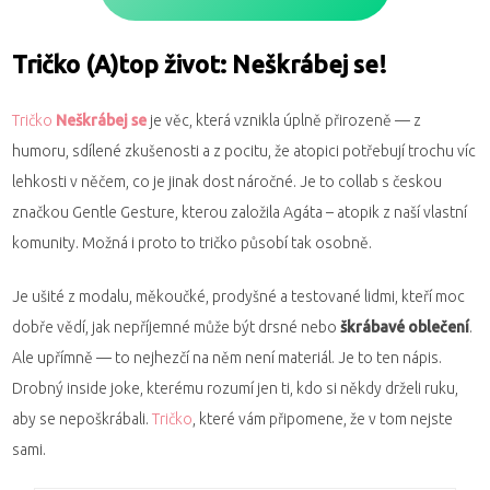
Tričko (A)top život: Neškrábej se!
Tričko
Neškrábej se
je věc, která vznikla úplně přirozeně — z
humoru, sdílené zkušenosti a z pocitu, že atopici potřebují trochu víc
lehkosti v něčem, co je jinak dost náročné. Je to collab s českou
značkou Gentle Gesture, kterou založila Agáta – atopik z naší vlastní
komunity. Možná i proto to tričko působí tak osobně.
Je ušité z modalu, měkoučké, prodyšné a testované lidmi, kteří moc
dobře vědí, jak nepříjemné může být drsné nebo
škrábavé oblečení
.
Ale upřímně — to nejhezčí na něm není materiál. Je to ten nápis.
Drobný inside joke, kterému rozumí jen ti, kdo si někdy drželi ruku,
aby se nepoškrábali.
Tričko
, které vám připomene, že v tom nejste
sami.