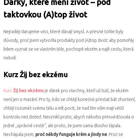
Dárky, které mění život – pod
taktovkou (A)top život
Nejraději darujeme věci, které dávají smysl. A přesně tohle byly
důvody, proč jsem vytvořila produkty pod (A)top život: aby pomohly
lidem vyznat se ve vlastním těle, pochopit ekzém a najít cestu, která
nebolí.
Kurz Žij bez ekzému
Kurz
Žij bez ekzému
je dárek pro všechny, kteří už tuší, že ekzém
není jen o mazání. Pro ty, kdo se chtějí konečně přestat bát zhoršení,
chtějí rozumět svému tělu a mít pocit, že nad tím vším mají větší
kontrolu než doteď. Nevznikl proto, abych někoho přesvědčovala o
jedné „správné cestě“, ale proto, že jsem sama dlouho tápala.
Nechápala jsem,
proč někdy funguje krém a jindy ne
. Proč se