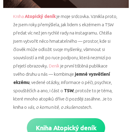
Kniha
Atopický deník
je moje srdcovka. Vznikla proto,
že jsem roky přemýšlela, jak lidem s ekzémem a TSW
předat víc než jen rychlé rady na Instagramu. Chtěla
jsem vytvořit něco hmatatelného — prostor, kde si
člověk může odložit svoje myšlenky, všimnout si
souvislostí a mít po ruce podporu, která nezmizí po
přejetí obrazovky.
Deník
je první tištěná publikace
svého druhu u nás — kombinuje
jemné vysvětlení
ekzému
, vedené otázky, informace o péči, psychice,
spouštěčích a ano, i část o
TSW
, protože to je téma,
které mnoho atopiků dříve či později zasáhne. Je to
kniha o
vás, o komunitě, o zkušenostech
.
Kniha Atopický deník